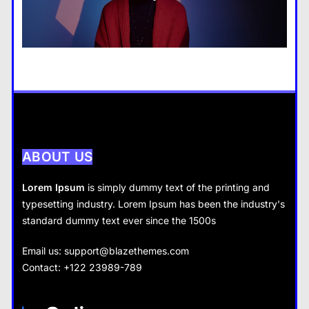
What are the benefits of minimalism in lifestyle?
28 August 2022
Business
What are the benefits of entrepreneurship?
28 August 2022
ABOUT US
Lorem Ipsum
is simply dummy text of the printing and
typesetting industry. Lorem Ipsum has been the industry's
standard dummy text ever since the 1500s
Travel
Business
Email us:
support@blazethemes.com
How do you choose your travel
Contact: +122 23989-789
destinations?
How does supply and demand affect prices?
28 August 2022
28 August 2022