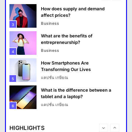
How do you choose your travel destinations?
How does supply and demand
28 August 2022
affect prices?
Business
3
What are the benefits of
entrepreneurship?
Business
4
How Smartphones Are
Transforming Our Lives
แคปชั่น เกษียณ
5
What is the difference between a
Fashion
tablet and a laptop?
แคปชั่น เกษียณ
6
What are the benefits of minimalism in lifestyle?
How does regular exercise
28 August 2022
benefit mental health?
HIGHLIGHTS
คำขวัญ