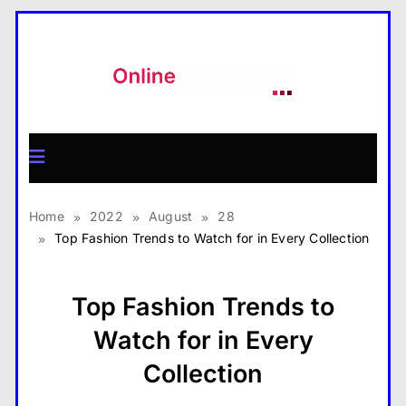
Skip
to
content
MagazineX
Home
2022
August
28
Top Fashion Trends to Watch for in Every Collection
Top Fashion Trends to
Watch for in Every
Collection