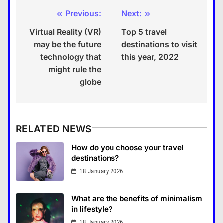
Previous:
Next:
Post
Virtual Reality (VR)
Top 5 travel
navigation
may be the future
destinations to visit
technology that
this year, 2022
might rule the
globe
RELATED NEWS
How do you choose your travel
destinations?
18 January 2026
How Smartphones Are
Transforming Our Lives
What are the benefits of minimalism
in lifestyle?
แคปชั่น เกษียณ
5
18 January 2026