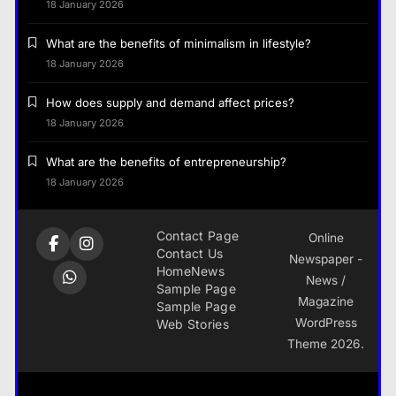
18 January 2026
What are the benefits of minimalism in lifestyle?
18 January 2026
How does supply and demand affect prices?
18 January 2026
What are the benefits of entrepreneurship?
18 January 2026
Contact Page
Online
Contact Us
Newspaper -
Home
News
News /
Sample Page
Magazine
Sample Page
WordPress
Web Stories
Theme 2026.