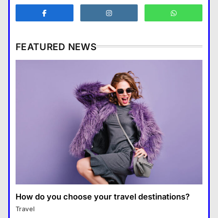
Business
4
How Smartphones Are
Transforming Our Lives
FEATURED NEWS
แคปชั่น เกษียณ
5
What is the difference between a
Business
tablet and a laptop?
แคปชั่น เกษียณ
Business
6
What are the benefits of entrepreneurship?
What are the benefits of entrepreneurship?
How does regular exercise
28 August 2022
28 August 2022
benefit mental health?
คำขวัญ
7
What are the must-have
accessories for a chic look?
Fashion
8
Travel
How do you choose your travel destinations?
How do you choose your travel
Travel