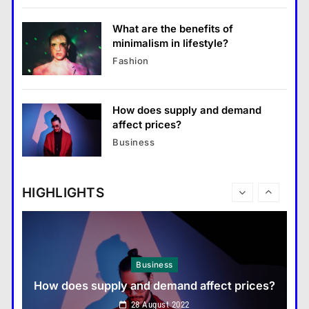
destinations?
28 August 2022
What are the benefits of
minimalism in lifestyle?
Travel
Fashion
How do you choose your travel destinations?
28 August 2022
How does supply and demand
Fashion
affect prices?
What are the benefits of minimalism in
Business
lifestyle?
28 August 2022
HIGHLIGHTS
Business
How does supply and demand affect prices?
28 August 2022
Fashion