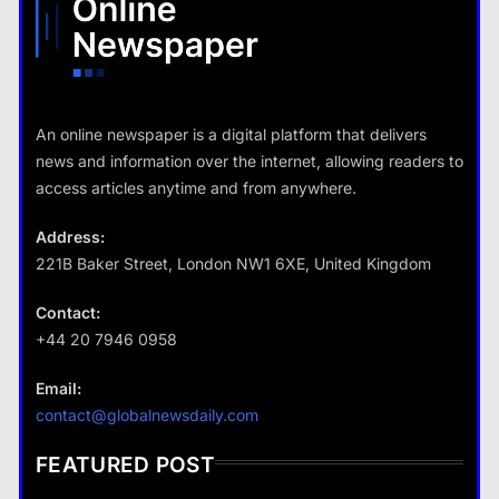
Fashion
An online newspaper is a digital platform that delivers
What are the benefits of minimalism in
news and information over the internet, allowing readers to
lifestyle?
access articles anytime and from anywhere.
28 August 2022
Address:
221B Baker Street, London NW1 6XE, United Kingdom
Business
Contact:
+44 20 7946 0958
What are the benefits of entrepreneurship?
Business
Email:
28 August 2022
How does supply and demand affect prices?
contact@globalnewsdaily.com
28 August 2022
FEATURED POST