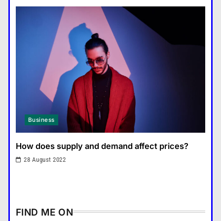
7
What are the must-have
accessories for a chic look?
Fashion
8
How do you choose your travel
destinations?
Travel
1
What are the benefits of
Business
minimalism in lifestyle?
Fashion
2
How does supply and demand affect prices?
How does supply and demand
28 August 2022
affect prices?
Business
3
What are the benefits of
FIND ME ON
entrepreneurship?