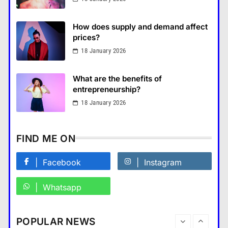
What is the difference between a
tablet and a laptop?
Business
How does supply and demand affect
แคปชั่น เกษียณ
prices?
6
What are the benefits of entrepreneurship?
18 January 2026
How does regular exercise
28 August 2022
benefit mental health?
What are the benefits of
คำขวัญ
7
entrepreneurship?
What are the must-have
18 January 2026
accessories for a chic look?
Fashion
8
FIND ME ON
How do you choose your travel
destinations?
Facebook
Instagram
Travel
1
Whatsapp
What are the benefits of
minimalism in lifestyle?
Travel
POPULAR NEWS
Fashion
2